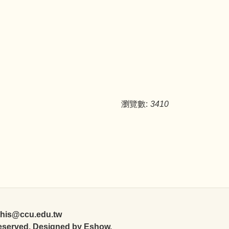
瀏覽數:
3410
his@ccu.edu.tw
Reserved. Designed by Eshow.