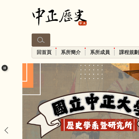
跳
到
主
要
內
容
區
回首頁
系所簡介
系所成員
課程規劃