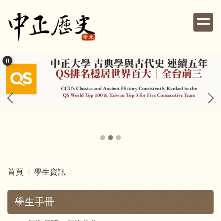
跳
到
主
要
內
容
區
首頁
學生資訊
學生手冊