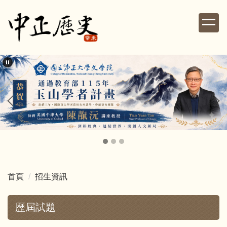
跳
到
主
要
內
容
區
首頁
招生資訊
歷屆試題