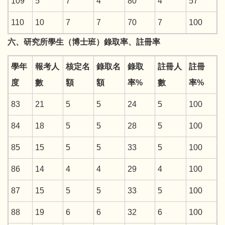
109
5
7
4
80
4
57
110
10
7
7
70
7
100
六、研究所學生（博士班）錄取率、註冊率
學年
報考人
核定名
錄取名
錄取
註冊人
註冊
度
數
額
額
率%
數
率%
83
21
5
5
24
5
100
84
18
5
5
28
5
100
85
15
5
5
33
5
100
86
14
4
4
29
4
100
87
15
5
5
33
5
100
88
19
6
6
32
6
100