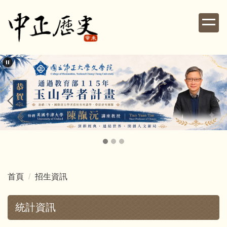
跳
到
主
要
內
容
區
首頁
招生資訊
統計資訊