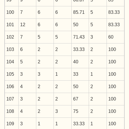
100
7
6
6
85.71
5
83.33
101
12
6
6
50
5
83.33
102
7
5
5
71.43
3
60
103
6
2
2
33.33
2
100
104
5
2
2
40
2
100
105
3
3
1
33
1
100
106
4
2
2
50
2
100
107
3
2
2
67
2
100
108
4
2
3
75
2
100
109
3
1
1
33.33
1
100