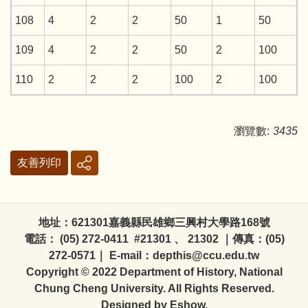
108
4
2
2
50
1
50
109
4
2
2
50
2
100
110
2
2
2
100
2
100
瀏覽數:
3435
友善列印
地址：621301嘉義縣民雄鄉三興村大學路168號
電話： (05) 272-0411 #21301 、 21302 ｜傳真：(05)
272-0571｜ E-mail：depthis@ccu.edu.tw
Copyright © 2022 Department of History, National
Chung Cheng University. All Rights Reserved.
Designed by Eshow.