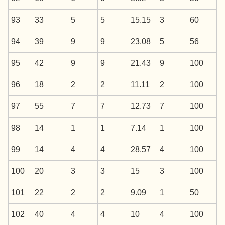
93
33
5
5
15.15
3
60
94
39
9
9
23.08
5
56
95
42
9
9
21.43
9
100
96
18
2
2
11.11
2
100
97
55
7
7
12.73
7
100
98
14
1
1
7.14
1
100
99
14
4
4
28.57
4
100
100
20
3
3
15
3
100
101
22
2
2
9.09
1
50
102
40
4
4
10
4
100