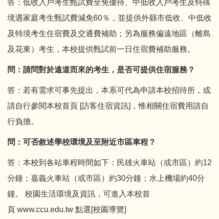
答：低收入戶考生甄試費全免優待、中低收入戶考生及特殊
境遇家庭考生甄試費減免60％，並提供外縣市低收、中低收
及特境考生住宿費及交通費補助；另為服務偏遠地區（離島
及花東）考生，本校提供甄試前一日住宿費補助服務。
問：請問對於遠道而來的考生，是否可提供住宿服務？
答：若有需求可事先提出，本系可代為申請本校招待所，或
請自行參閱本校首頁 [
訪客住宿資訊
]，惟相關住宿費用請自
行負擔。
問：可否敘述學校環境及至附近市區車程？
答：本校到各站車程時間如下：民雄火車站（或市區）約12
分鐘；嘉義火車站（或市區）約30分鐘；水上機場約40分
鐘。 校園生活環境及資訊，可進入本校首
頁
www.ccu.edu.tw
點選[
校園導覽
]