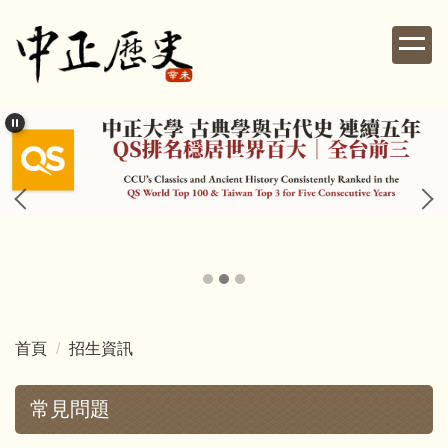
跳
到
主
要
內
容
區
首頁
招生資訊
常見問題