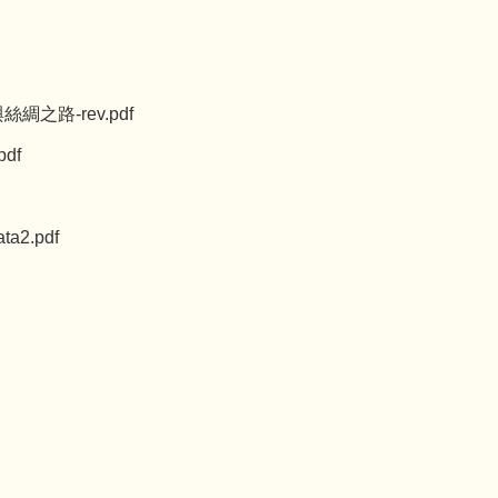
之路-rev.pdf
df
2.pdf