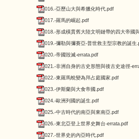
016.-亞歷山大與希臘化時代.pdf
017.-羅馬的崛起.pdf
018.-形成橫貫舊大陸文明鏈帶的四大帝國與絲綢
019.-彌勒與彌賽亞-普世救主型宗教的誕生.p
020.-帝國毀滅-errata.pdf
021.-非洲自身的古史形態與後古史途徑-errata
022.-東羅馬蛻變為拜占庭國家.pdf
023.-伊斯蘭與大食帝國.pdf
024.-歐洲列國的誕生.pdf
025.-中古時代的南亞與東南亞.pdf
026.-東北亞登上世界史舞台-errata.pdf
027.-世界史的內亞時代.pdf