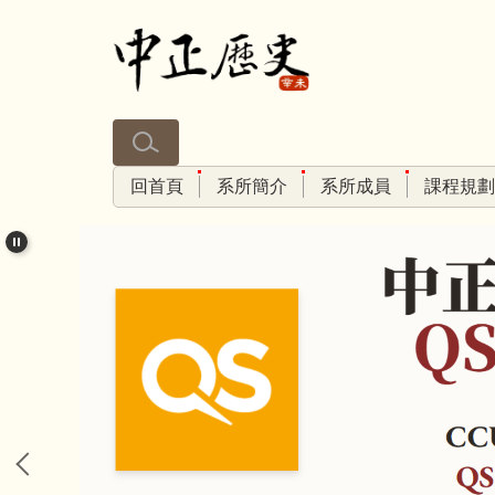
跳
到
主
要
內
容
區
回首頁
系所簡介
系所成員
課程規劃