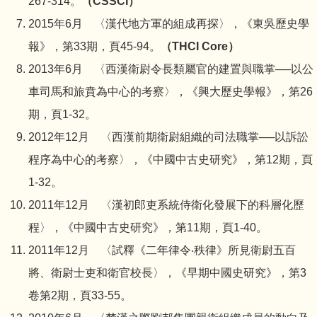
267-314。
（CSSCI）
2015年6月 〈漢代地方軍的組成再探〉，《東吳歷史學
報》，第33期，頁45-94。
（THCI Core）
2013年6月 〈西漢衛尉令長類屬官的建置與職掌──以公
車司馬和旅賁為中心的考察〉，《興大歷史學報》，第26
期，頁1-32。
2012年12月 〈西漢前期衛尉組織的司法職掌──以訴訟
程序為中心的考察〉，《中國中古史研究》，第12期，頁
1-32。
2011年12月 〈漢初郎吏系統侍衛化發展下的科層化歷
程〉，《中國中古史研究》，第11期，頁1-40。
2011年12月 〈試釋《二年律令‧秩律》所見衛尉五百
將、衛尉士吏和衛官校長〉，《早期中國史研究》，第3
卷第2期，頁33-55。