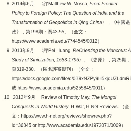
2014年6月 〈評Matthew W. Mosca,
From Frontier
Policy to Foreign Policy: The Question of India and the
Transformation of Geopolitics in Qing China
〉，《中國邊
政》，第198期：頁43-55。（全文：
https://www.academia.edu/7744545/0012
）
2013年9月 〈評Pei Huang,
ReOrienting the Manchus: A
Study of Sinicization, 1583-1795
〉。《史原》，第25期，
頁319-330。（匿名評審期刊）（全文：
https://docs.google.com/file/d/0B9xNZPy9H5kjdUZLdmR
或
https://www.academia.edu/5255845/0011
）
2012年9月 Review of Timothy May,
The Mongol
Conquests in World History
. H-War, H-Net Reviews. （全
文：
https://www.h-net.org/reviews/showrev.php?
id=36345
or
http://www.academia.edu/1972071/0009
）