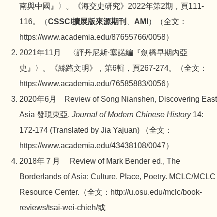
南與中國』〉。《海交史研究》2022年第2期，頁111-
116。（
CSSCI擴展版來源期刊
、
AMI
）（全文：
https://www.academia.edu/87655766/0058
）
2021年11月 〈評丹尼斯·塞諾編『劍橋早期內亞
史』〉。《絲路文明》，第6輯，頁267-274。（全文：
https://www.academia.edu/76585883/0056
）
2020年6月 Review of Song Nianshen, Discovering East
Asia 發現東亞.
Journal of Modern Chinese History
14:
172-174 (Translated by Jia Yajuan) （全文：
https://www.academia.edu/43438108/0047
）
2018年７月 Review of Mark Bender ed., The
Borderlands of Asia: Culture, Place, Poetry. MCLC/MCLC
Resource Center.（全文：
http://u.osu.edu/mclc/book-
reviews/tsai-wei-chieh/
或