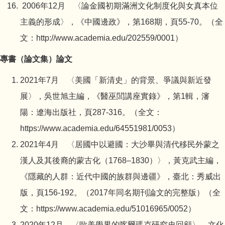
2006年12月 〈論金國初期滿洲文化制度化與女真本位
主義的形成〉，《中國邊政》，第168期，頁55-70。（全
文：
http://www.academia.edu/202559/0001
）
專書（論文集）論文
2021年7月 〈美國「新清史」的背景、爭議與新近發
展〉，吳世旭主編，《醫巫閭講座實錄》，第1輯，瀋
陽：遼海出版社，頁287-316。（全文：
https://www.academia.edu/64551981/0053
）
2021年4月 〈居國中以避國：大沙畢與清代移民外蒙之
漢人及其後裔的蒙古化（1768–1830）〉，黃克武主編，
《隱藏的人群：近代中國的族群與邊疆》，臺北：秀威出
版，頁156-192。（2017年同名期刊論文的完整版）（全
文：
https://www.academia.edu/51016965/0052
）
2020年12月 〈歐美學界的喀爾瑪克研究史回顧〉，文化