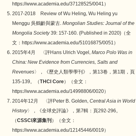
https://www.academia.edu/37128525/0041
）
2017-2018 Review of Wu Heling, Wu Heling yu
Menggu 吳鶴齡與蒙古.
Mongolian Studies: Journal of the
Mongolia Society
39: 157-160. (Published in 2020)（全
文：
https://www.academia.edu/51016875/0051
）
2015年4月 〈評Hans Ulrich Vogel,
Marco Polo Was in
China: New Evidence from Currencies, Salts and
Revenues
〉，《歷史人類學學刊》，第13卷，第1期，頁
135-139。（
THCI Core
）（全文：
https://www.academia.edu/14998806/0020
）
2014年12月 〈評Peter B. Golden,
Central Asia in World
History
〉，《全球史評論》，第7輯：頁292-296。
（
CSSCI來源集刊
）（全文：
https://www.academia.edu/12145446/0019
）